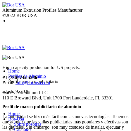
Aluminum Extrusion Profiles Manufacturer
©2022 BOR USA
High-capacity production for US projects.
Home
Perfiles de Aluminio
+1 (786) 742 5386
Perfil de marco publicitario
Email:
info@bor-usa.com
agosto 9, 2026
BorUsa Aluminum LLC
110 E Broward Blvd, Unit 1700 Fort Lauderdale, FL 33301
Perfil de marco publicitario de aluminio
Home
La publicidad se hizo más fácil con las nuevas tecnologías. Tenemos
Bor-Usa
que admitir que las vallas publicitarias más populares y efectivas son
Sobre nosotras
las digitales. Sin embargo, son muy costosos de instalar, ejecutar y
Catálogo