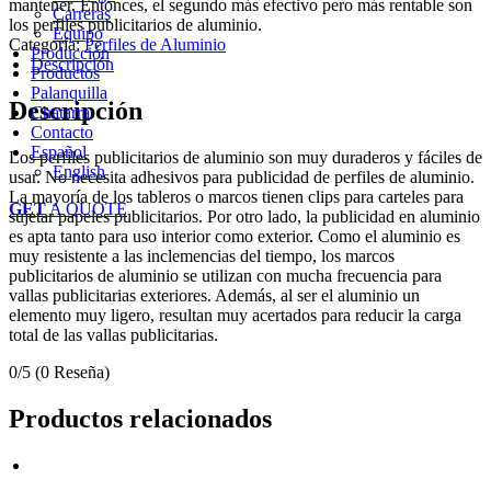
mantener. Entonces, el segundo más efectivo pero más rentable son
Carreras
los perfiles publicitarios de aluminio.
Equipo
Categoría:
Perfiles de Aluminio
Producción
Descripción
Productos
Palanquilla
Descripción
Chatarra
Contacto
Español
Los perfiles publicitarios de aluminio son muy duraderos y fáciles de
English
usar. No necesita adhesivos para publicidad de perfiles de aluminio.
La mayoría de los tableros o marcos tienen clips para carteles para
GET
A QUOTE
sujetar papeles publicitarios. Por otro lado, la publicidad en aluminio
es apta tanto para uso interior como exterior. Como el aluminio es
muy resistente a las inclemencias del tiempo, los marcos
publicitarios de aluminio se utilizan con mucha frecuencia para
vallas publicitarias exteriores. Además, al ser el aluminio un
elemento muy ligero, resultan muy acertados para reducir la carga
total de las vallas publicitarias.
0/5
(0 Reseña)
Productos relacionados